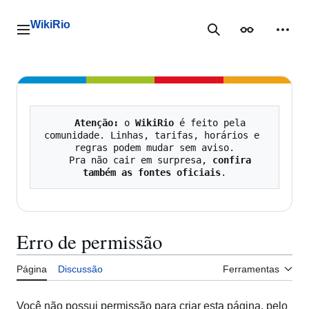
Ir
para
WikiRio
o
Menu principal
Pesquisa
Aparência
Ferra
conteúdo
Atenção:
 o 
WikiRio
 é feito pela 
comunidade. Linhas, tarifas, horários e 
regras podem mudar sem aviso.

   Pra não cair em surpresa, 
confira 
também as fontes oficiais
Erro de permissão
Página
Discussão
Ferramentas
Você não possui permissão para criar esta página, pelo