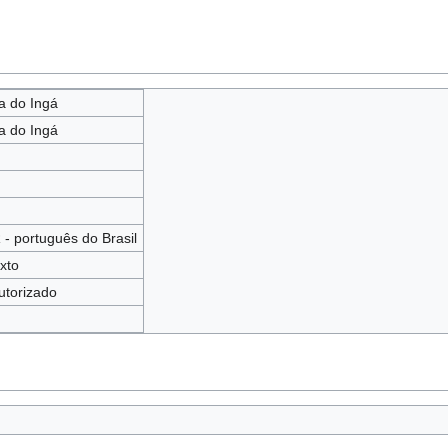
a do Ingá
a do Ingá
 - português do Brasil
exto
torizado