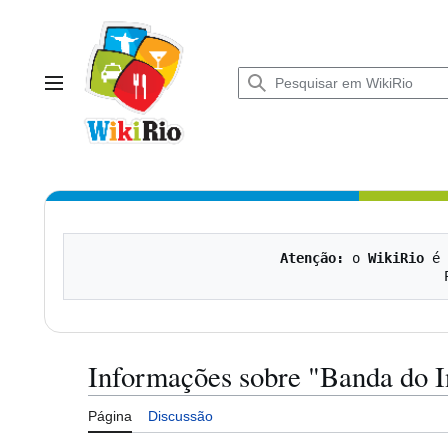
Ir
para
o
conteúdo
Menu principal
Atenção:
 o 
WikiRio
 é 
Informações sobre "Banda do I
Página
Discussão