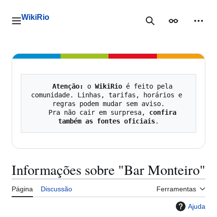
Ir
para
WikiRio
o
Menu principal
Pesquisa
Aparência
Ferra
conteúdo
Atenção:
 o 
WikiRio
 é feito pela 
comunidade. Linhas, tarifas, horários e 
regras podem mudar sem aviso.

   Pra não cair em surpresa, 
confira 
também as fontes oficiais
Informações sobre "Bar Monteiro"
Página
Discussão
Ferramentas
Ajuda