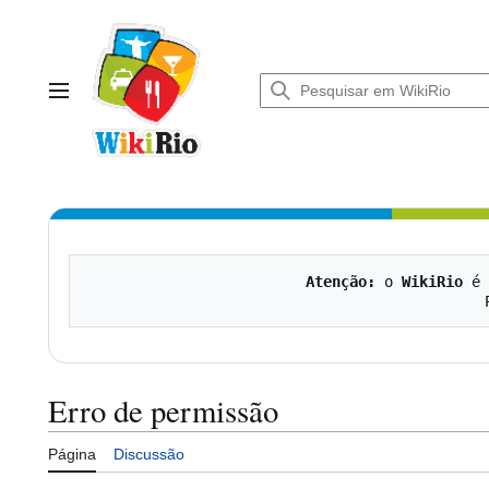
Ir
para
o
conteúdo
Menu principal
Atenção:
 o 
WikiRio
 é 
Erro de permissão
Página
Discussão