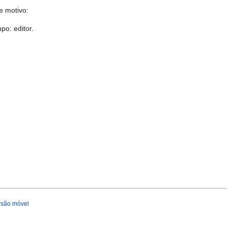
e motivo:
po: editor.
rsão móvel