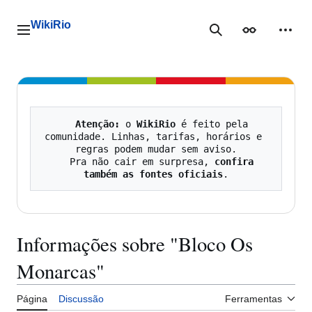
Ir
para
WikiRio
o
Menu principal
Pesquisa
Aparência
Ferra
conteúdo
Atenção:
 o 
WikiRio
 é feito pela 
comunidade. Linhas, tarifas, horários e 
regras podem mudar sem aviso.

   Pra não cair em surpresa, 
confira 
também as fontes oficiais
Informações sobre "Bloco Os
Monarcas"
Página
Discussão
Ferramentas