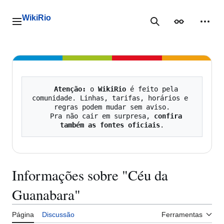
Ir
para
WikiRio
o
Menu principal
Pesquisa
Aparência
Ferra
conteúdo
Atenção:
 o 
WikiRio
 é feito pela 
comunidade. Linhas, tarifas, horários e 
regras podem mudar sem aviso.

   Pra não cair em surpresa, 
confira 
também as fontes oficiais
Informações sobre "Céu da
Guanabara"
Página
Discussão
Ferramentas