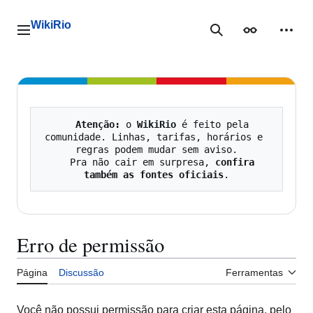
Ir
para
WikiRio
o
Menu principal
Pesquisa
Aparência
Ferra
conteúdo
Atenção:
 o 
WikiRio
 é feito pela 
comunidade. Linhas, tarifas, horários e 
regras podem mudar sem aviso.

   Pra não cair em surpresa, 
confira 
também as fontes oficiais
Erro de permissão
Página
Discussão
Ferramentas
Você não possui permissão para criar esta página, pelo