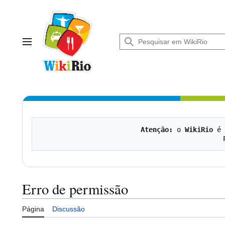
Ir
para
o
conteúdo
Menu principal
Atenção:
 o 
WikiRio
 é 
Erro de permissão
Página
Discussão