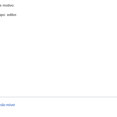
e motivo:
po: editor.
rsão móvel