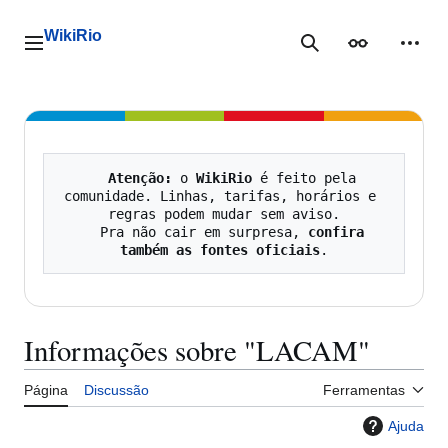
Ir
para
WikiRio
o
Menu principal
Pesquisa
Aparência
Ferra
conteúdo
Atenção:
 o 
WikiRio
 é feito pela 
comunidade. Linhas, tarifas, horários e 
regras podem mudar sem aviso.

   Pra não cair em surpresa, 
confira 
também as fontes oficiais
Informações sobre "LACAM"
Página
Discussão
Ferramentas
Ajuda