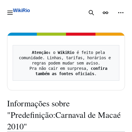
Ir
para
WikiRio
o
Menu principal
Pesquisa
Aparência
Ferra
conteúdo
Atenção:
 o 
WikiRio
 é feito pela 
comunidade. Linhas, tarifas, horários e 
regras podem mudar sem aviso.

   Pra não cair em surpresa, 
confira 
também as fontes oficiais
Informações sobre
"Predefinição:Carnaval de Macaé
2010"