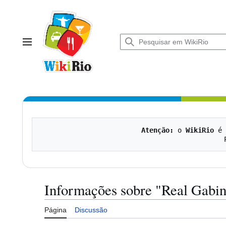
Ir
para
o
conteúdo
Menu principal
Atenção:
 o 
WikiRio
 é 
Informações sobre "Real Gabin
Página
Discussão