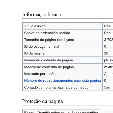
Informação básica
Título exibido
Real 
Chave de ordenação padrão
Real 
Tamanho da página (em bytes)
3 70
ID do espaço nominal
0
ID da página
26
Idioma do conteúdo da página
pt-BR
Modelo de conteúdo de página
wikit
Indexado por robôs
Autor
Número de redirecionamentos para esta página
0
Contado como uma página de conteúdo
Sim
Proteção da página
Editar
Permitir todos os usuários (indefinido)