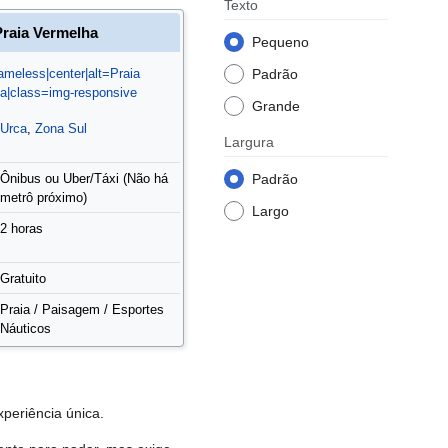
Texto
Praia Vermelha
Pequeno
Padrão
ameless|center|alt=Praia
a|class=img-responsive
Grande
Urca
,
Zona Sul
Largura
Padrão
Ônibus ou Uber/Táxi (Não há
metrô próximo)
Largo
2 horas
Gratuito
Praia / Paisagem / Esportes
Náuticos
periência única.