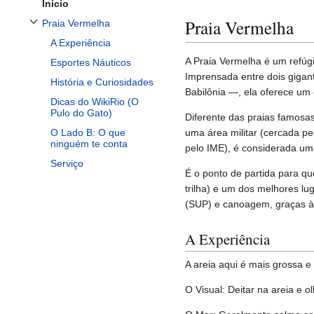
Início
Praia Vermelha
Praia Vermelha
Alternar subseção Praia Vermelha
A Experiência
A Praia Vermelha é um refúgi
Esportes Náuticos
Imprensada entre dois gigan
História e Curiosidades
Babilônia —, ela oferece um 
Dicas do WikiRio (O
Pulo do Gato)
Diferente das praias famosas 
uma área militar (cercada p
O Lado B: O que
ninguém te conta
pelo IME), é considerada um
Serviço
É o ponto de partida para qu
trilha) e um dos melhores lu
(SUP) e canoagem, graças à
A Experiência
A areia aqui é mais grossa 
O Visual: Deitar na areia e 