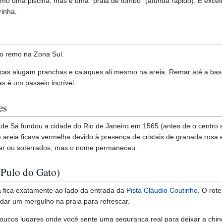
o uma piscina, mas é uma "praia de tombo" (afunda rápido). É excel
rinha.
do remo na Zona Sul.
cas alugam pranchas e caiaques ali mesmo na areia. Remar até a ba
s é um passeio incrível.
es
 de Sá fundou a cidade do Rio de Janeiro em 1565 (antes de o centro s
a areia ficava vermelha devido à presença de cristais de granada rosa
ar ou soterrados, mas o nome permaneceu.
 Pulo do Gato)
a fica exatamente ao lado da entrada da
Pista Cláudio Coutinho
. O rot
s dar um mergulho na praia para refrescar.
oucos lugares onde você sente uma segurança real para deixar a chine