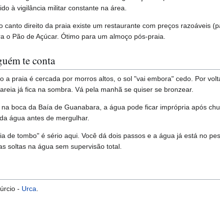
o à vigilância militar constante na área.
No canto direito da praia existe um restaurante com preços razoáveis (
ra o Pão de Açúcar. Ótimo para um almoço pós-praia.
guém te conta
 praia é cercada por morros altos, o sol "vai embora" cedo. Por vol
reia já fica na sombra. Vá pela manhã se quiser se bronzear.
r na boca da Baía de Guanabara, a água pode ficar imprópria após chu
 da água antes de mergulhar.
a de tombo" é sério aqui. Você dá dois passos e a água já está no pes
s soltas na água sem supervisão total.
úrcio -
Urca
.