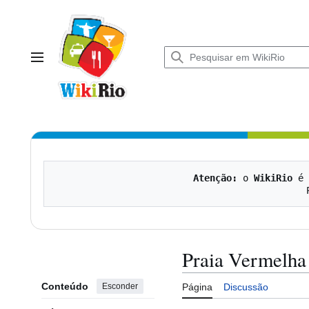
Ir
para
o
conteúdo
Menu principal
Atenção:
 o 
WikiRio
 é 
Praia Vermelha
Conteúdo
Esconder
Página
Discussão