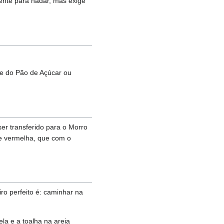
ente para nadar, mas exige
se do Pão de Açúcar ou
er transferido para o Morro
 e vermelha, que com o
eiro perfeito é: caminhar na
la e a toalha na areia