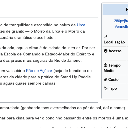
280px|fr
o de tranquilidade escondido no bairro da
Urca
.
Vermelh
tes de granito — o Morro da Urca e o Morro da
📍
cenário dramático e acolhedor.
Localização
da orla, aqui o clima é de cidade do interior. Por ser
🚇 Acesso
ela Escola de Comando e Estado-Maior do Exército e
a das praias mais seguras do Rio de Janeiro.
⏱️ Tempo
em vai subir o
Pão de Açúcar
(seja de bondinho ou
Médio
gares da cidade para a prática de Stand Up Paddle
💰 Custo
s águas quase sempre calmas.
🏷️ Tipo
e amarelada (ganhando tons avermelhados ao pôr do sol, daí o nome).
olhar para cima para ver o bondinho passando entre os morros é uma ex